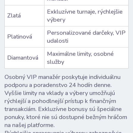
Exkluzívne turnaje, rýchlejšie
Zlatá
výbery
Personalizované darčeky, VIP
Platinová
udalosti
Maximálne limity, osobné
Diamantová
služby
Osobný VIP manažér poskytuje individuálnu
podporu a poradenstvo 24 hodín denne.
Vyššie limity na vklady a výbery umožňujú
rýchlejší a pohodlnejší prístup k finančným
transakciám. Exkluzívne bonusy sú špeciálne
ponuky, ktoré nie sú dostupné bežným hráčom
na našej platforme.