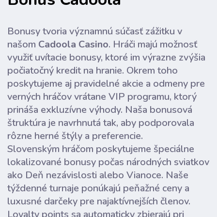
Bonusy tvoria významnú súčasť zážitku v
našom
Cadoola Casino
. Hráči majú možnosť
využiť uvítacie bonusy, ktoré im výrazne zvýšia
počiatočný kredit na hranie. Okrem toho
poskytujeme aj pravidelné akcie a odmeny pre
verných hráčov vrátane VIP programu, ktorý
prináša exkluzívne výhody. Naša bonusová
štruktúra je navrhnutá tak, aby podporovala
rôzne herné štýly a preferencie.
Slovenským hráčom poskytujeme špeciálne
lokalizované bonusy počas národných sviatkov
ako Deň nezávislosti alebo Vianoce. Naše
týždenné turnaje ponúkajú peňažné ceny a
luxusné darčeky pre najaktívnejších členov.
Loyalty points sa automaticky zbierajú pri