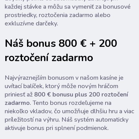
každej stávke a môžu sa vymeniť za bonusové
prostriedky, roztočenia zadarmo alebo
exkluzívne darčeky.
Náš bonus 800 € + 200
roztočení zadarmo
Najvýraznejším bonusom v našom kasíne je
uvítací balíček, ktorý môže novým hráčom
priniesť až
800 € bonusu plus 200 roztočení
zadarmo
. Tento bonus rozdeľujeme na
niekoľko vkladov, čo umožňuje dlhšiu hru a viac
príležitostí na výhru. Náš systém automaticky
aktivuje bonus pri splnení podmienok.